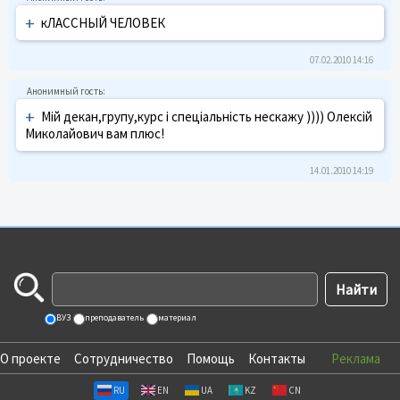
+
кЛАССНЫЙ ЧЕЛОВЕК
07.02.2010 14:16
+
Мій декан,групу,курс і спеціальність нескажу )))) Олексій
Миколайович вам плюс!
14.01.2010 14:19
ВУЗ
преподаватель
материал
О проекте
Сотрудничество
Помощь
Контакты
Реклама
RU
EN
UA
KZ
CN