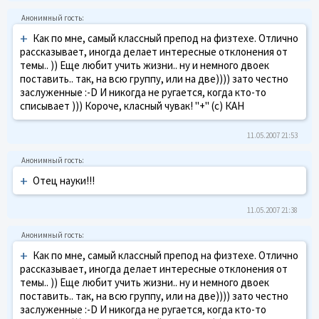
+
Как по мне, самый классный препод на физтехе. Отлично
рассказывает, иногда делает интересные отклонения от
темы.. )) Еще любит учить жизни.. ну и немного двоек
поставить.. так, на всю группу, или на две)))) зато честно
заслуженные :-D И никогда не ругается, когда кто-то
списывает ))) Короче, класный чувак! "+" (с) КАН
11.05.2007 21:53
+
Отец науки!!!
11.05.2007 21:38
+
Как по мне, самый классный препод на физтехе. Отлично
рассказывает, иногда делает интересные отклонения от
темы.. )) Еще любит учить жизни.. ну и немного двоек
поставить.. так, на всю группу, или на две)))) зато честно
заслуженные :-D И никогда не ругается, когда кто-то