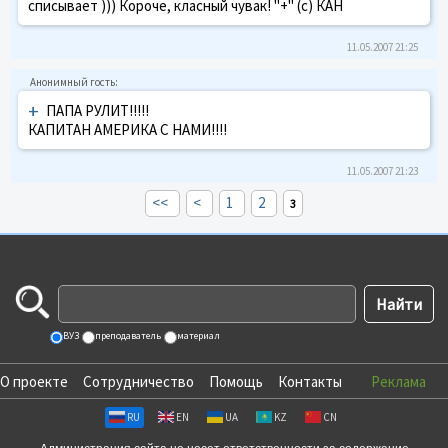
списывает ))) Короче, класный чувак! "+" (с) КАН
11.05.2007 21:25
+
ПАПА РУЛИТ!!!!!
КАПИТАН АМЕРИКА С НАМИ!!!!
11.05.2007 21:23
<<
<
1
2
3
ВУЗ
преподаватель
материал
О проекте
Сотрудничество
Помощь
Контакты
Реклама
RU
EN
UA
KZ
CN