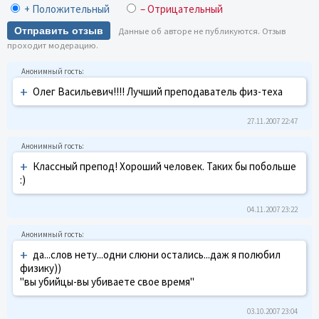
+ Положительный
– Отрицательный
Отправить отзыв
Данные об авторе не публикуются. Отзыв
проходит модерацию.
+
Олег Васильевич!!!! Лучший преподаватель физ-теха
27.11.2007 22:47
+
Классный препод! Хороший человек. Таких бы побольше
:)
04.11.2007 23:22
+
да...слов нету...одни слюни остались...даж я полюбил
физику))
"вы убийцы-вы убиваете свое время"
03.10.2007 23:04