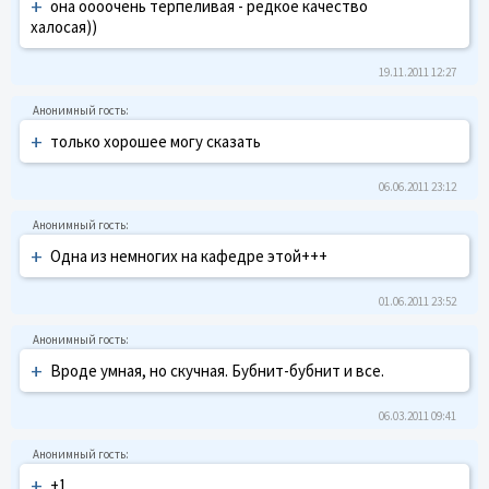
+
она оооочень терпеливая - редкое качество
халосая))
19.11.2011 12:27
+
только хорошее могу сказать
06.06.2011 23:12
+
Одна из немногих на кафедре этой+++
01.06.2011 23:52
+
Вроде умная, но скучная. Бубнит-бубнит и все.
06.03.2011 09:41
+
+1