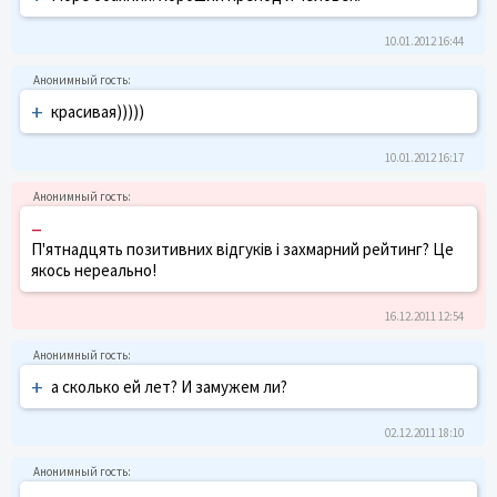
10.01.2012 16:44
+
красивая)))))
10.01.2012 16:17
–
П'ятнадцять позитивних відгуків і захмарний рейтинг? Це
якось нереально!
16.12.2011 12:54
+
а сколько ей лет? И замужем ли?
02.12.2011 18:10