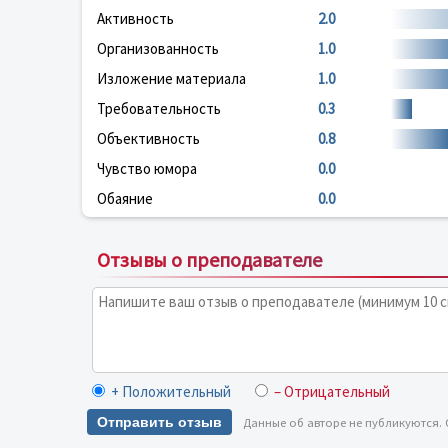
Активность
2.0
Организованность
1.0
Изложение материала
1.0
Требовательность
0.3
Объективность
0.8
Чувство юмора
0.0
Обаяние
0.0
Отзывы о преподавателе
+ Положительный
– Отрицательный
Отправить отзыв
Данные об авторе не публикуются.