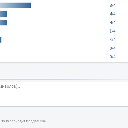
8/4
4/4
4/4
1/4
3/4
0/4
0/4
 Отзыв проходит модерацию.