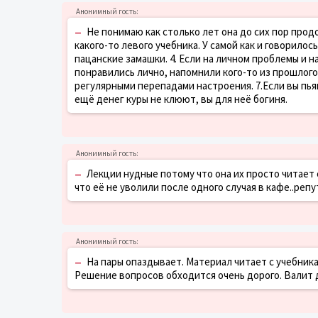
–
Не понимаю как столько лет она до сих пор продо
какого-то левого учебника. У самой как и говорилос
пацанские замашки. 4. Если на личном проблемы и н
понравились лично, напомнили кого-то из прошлого-о
регулярными перепадами настроения. 7.Если вы пья
ещё денег куры не клюют, вы для неё богиня.
–
Лекции нудные потому что она их просто читает с
что её не уволили после одного случая в кафе..реп
–
На пары опаздывает. Материал читает с учебник
Решение вопросов обходится очень дорого. Валит 