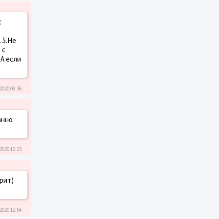
с
 5.Не
 с
 А если
2020 09:36
анно
2020 12:33
рит)
2020 12:54