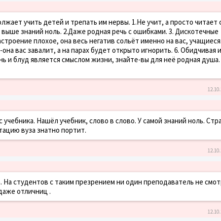
лжает учить детей и трепать им нервы. 1.Не учит, а просто читает 
ь выше знаний ноль. 2.Даже родная речь с ошибками. 3. Дискотечные
астроение плохое, она весь негатив сольёт именно на вас, учащиеся.
на вас завалит, а на парах будет открыто игнорить. 6. Обидчивая и
нь и блуд является смыслом жизни, знайте-вы для неё родная душа.
12.10.
 учебника. Нашёл учебник, слово в слово. У самой знаний ноль. Стр
утацию вуза знатно портит.
12.10.
а. На студентов с таким презрением ни один преподаватель не смот
даже отличниц .
12.10.