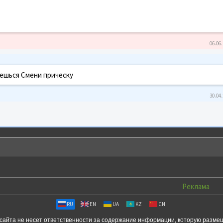
06.06.
аешься Смени прическу
30.04.
Реклама
RU
EN
UA
KZ
CN
сайта не несет ответственности за содержание информации, которую разме