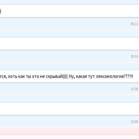
)
09.12.
30.03.
, хоть как ты это не скрывай(((( Ну, какая тут лексикология???!!!
27.09.
14.09.