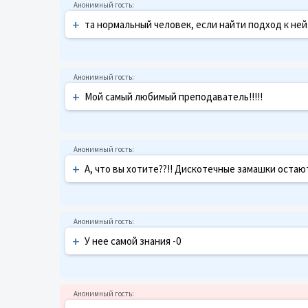
+
та нормальный человек, если найти подход к ней
+
Мой самый любимый преподаватель!!!!!
+
А, что вы хотите??!! Дискотечные замашки остаются
+
У нее самой знания -0