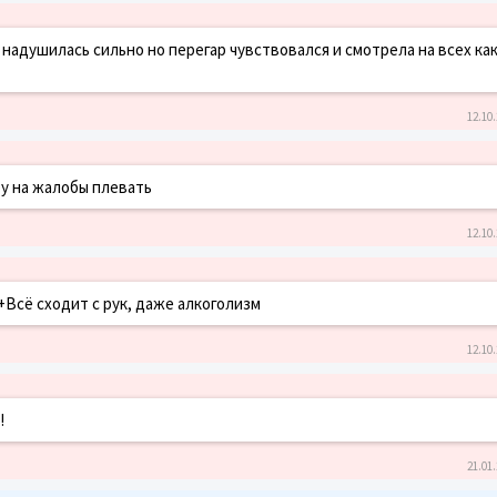
надушилась сильно но перегар чувствовался и смотрела на всех как
12.10.
у на жалобы плевать
12.10.
+Всё сходит с рук, даже алкоголизм
12.10.
!
21.01.