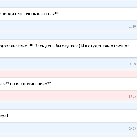
оводитель очень классная!!!
31.10.
довольствие!!!!! Весь день бы слушала) И к студентам отличное
28.09.
ться?? по воспоминаниям??
13.05.
ере!
29.03.