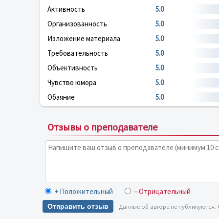
Активность
5.0
Организованность
5.0
Изложение материала
5.0
Требовательность
5.0
Объективность
5.0
Чувство юмора
5.0
Обаяние
5.0
Отзывы о преподавателе
+ Положительный
– Отрицательный
Отправить отзыв
Данные об авторе не публикуются.