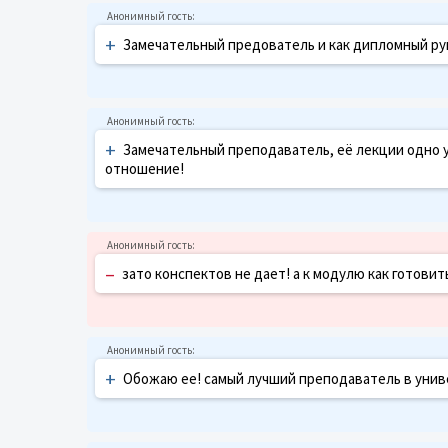
+
Замечательный предователь и как дипломный рук
+
Замечательный преподаватель, её лекции одно у
отношение!
–
зато конспектов не дает! а к модулю как готови
+
Обожаю ее! самый лучший преподаватель в унив