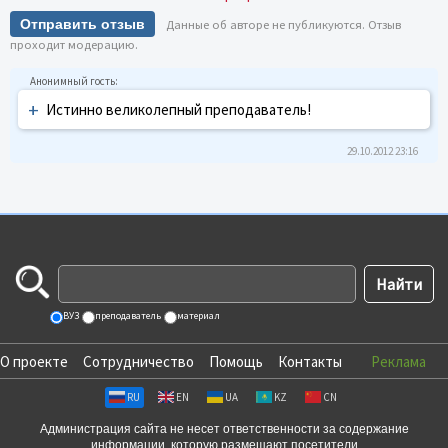
Отправить отзыв
Данные об авторе не публикуются. Отзыв
проходит модерацию.
+
Истинно великолепный преподаватель!
29.10.2012 23:16
ВУЗ
преподаватель
материал
О проекте
Сотрудничество
Помощь
Контакты
Реклама
RU
EN
UA
KZ
CN
Администрация сайта не несет ответственности за содержание
информации, которую размещают посетители