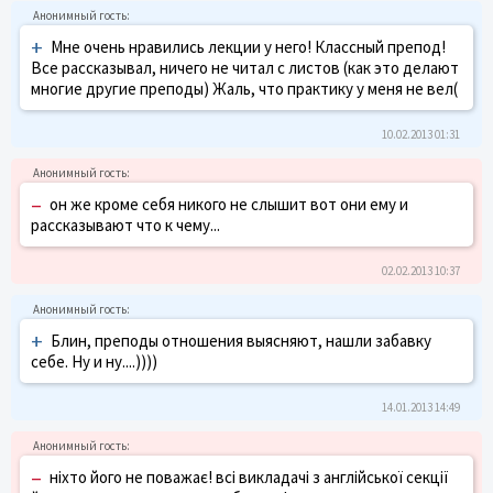
+
Мне очень нравились лекции у него! Классный препод!
Все рассказывал, ничего не читал с листов (как это делают
многие другие преподы) Жаль, что практику у меня не вел(
10.02.2013 01:31
–
он же кроме себя никого не слышит вот они ему и
рассказывают что к чему...
02.02.2013 10:37
+
Блин, преподы отношения выясняют, нашли забавку
себе. Ну и ну....))))
14.01.2013 14:49
–
ніхто його не поважає! всі викладачі з англійської секції