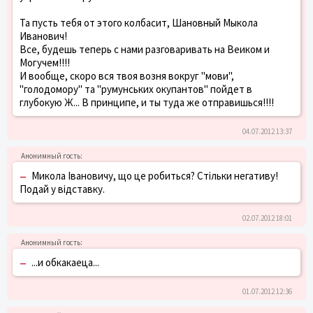
Та пусть тебя от этого колбасит, Шановный Мыкола
Иванович!
Все, будешь теперь с нами разговаривать на Веиком и
Могучем!!!!
И вообще, скоро вся твоя возня вокруг "мови",
"голодомору" та "румунських окупантов" пойдет в
глубокую Ж... В принципе, и ты туда же отправишься!!!!
04.07.2012 13:37
–
Микола Івановичу, що це робиться? Стільки негативу!
Подай у відставку.
02.07.2012 18:01
–
...и обкакаеца...
01.07.2012 12:36