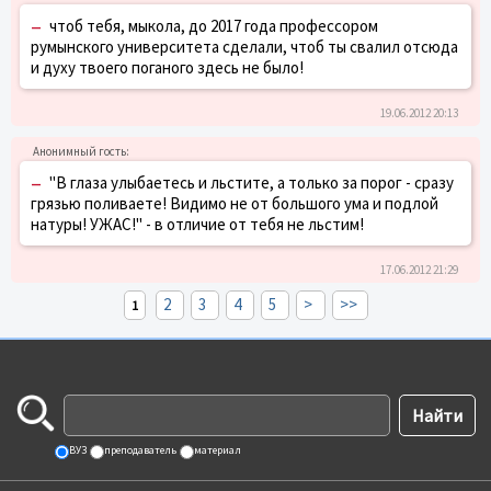
–
чтоб тебя, мыкола, до 2017 года профессором
румынского университета сделали, чтоб ты свалил отсюда
и духу твоего поганого здесь не было!
19.06.2012 20:13
–
"В глаза улыбаетесь и льстите, а только за порог - сразу
грязью поливаете! Видимо не от большого ума и подлой
натуры! УЖАС!" - в отличие от тебя не льстим!
17.06.2012 21:29
2
3
4
5
>
>>
1
ВУЗ
преподаватель
материал