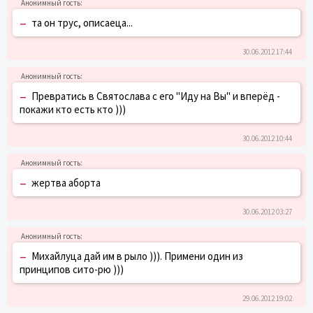
–
та он трус, описаеца...
30.06.2012 17:44
–
Превратись в Святослава с его "Иду на Вы" и вперёд -
покажи кто есть кто )))
30.06.2012 10:44
–
жертва аборта
30.06.2012 03:27
–
Михайлуца дай им в рыло ))). Примени один из
принципов сито-рю )))
29.06.2012 19:02