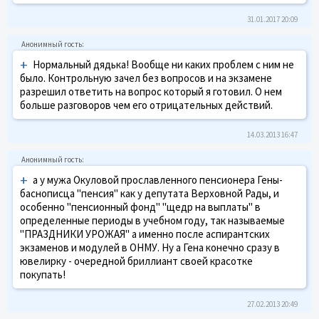
31.01.2017 20:09
+
Нормальный дядька! Вообще ни каких проблем с ним не
было. Контрольную зачел без вопросов и на экзамене
разрешил ответить на вопрос который я готовил. О нем
больше разговоров чем его отрицательных действий.
14.03.2013 16:47
+
а у мужа Окуловой прославленного пенсионера Гены-
баснописца "пенсия" как у депутата Верховной Рады, и
особенно "пенсионный фонд" "щедр на выплаты" в
определенные периоды в учебном году, так называемые
"ПРАЗДНИКИ УРОЖАЯ" а именно после аспирантских
экзаменов и модулей в ОНМУ. Ну а Гена конечно сразу в
ювелирку - очередной бриллиант своей красотке
покупать!
27.02.2013 20:49