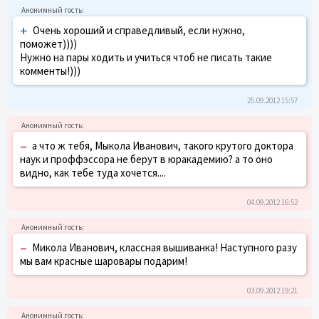
+
Очень хороший и справедливый, если нужно,
поможет))))
Нужно на пары ходить и учиться чтоб не писать такие
комменты!)))
25.09.2012 15:57
–
а что ж тебя, Мыкола Иванович, такого крутого доктора
наук и проффэссора не берут в юракадемию? а то оно
видно, как тебе туда хочется....
04.09.2012 16:52
–
Микола Иванович, классная вышиванка! Наступного разу
мы вам красные шаровары подарим!
03.09.2012 19:21