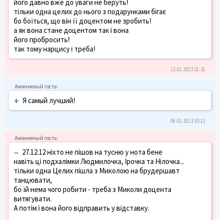
його давно вже до уваги не беруть!
тільки одна целих до нього з подарунками бігає
бо боїться, що він її доцентом не зробить!
а як вона стане доцентом так і вона
його пробросить!
так тому нарцису і треба!
12.01.2013 21:31
+
Я самый лучший!
08.01.2013 10:11
–
27.12.12 ніхто не пішов на тусню у нота бене
навіть ці подхалімки Людмилочка, Ірочка та Нілочка...
тільки одна Целих пішла з Миколою на брудершавт
танцювати,
бо їй нема чого робити - треба з Миколи доцента
витягувати.
А потім і вона його відправить у відставку.