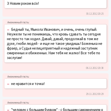
З Новим роком всіх!
30.12.2012 20:25
–
Бедный ты, Мыкола Иванович, и очень, очень глупый.
Неужели ты не понимаешь, что кровь сдавать ты сегодня
не просто так ходил. Давай, давай, продолжай в том же
духе, гноби людей - и еще не такое увидишь! Боженька не
фраер, а Судья нелицеприятный и надежный заступник
смиренных и обиженных. Нам тебя не жалко! Все тебе по
заслугам!
06.12.2012 20:38
–
не нравится и точка!
29.11.2012 00:29
–
"человек с большим буквом" - с большим самомнением о