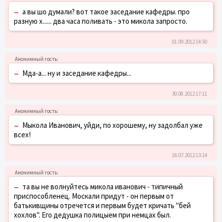
–
а вы шо думали? вот такое заседание кафедры. про
разную х...... два часа поливать - это микола запросто.
01.09.2012 14:50
–
Мда-а... ну и заседание кафедры...
30.08.2012 17:11
–
Мыкола Иванович, уйди, по хорошему, ну задолбал уже
всех!
16.07.2012 13:14
–
та вы не волнуйтесь микола иванович - типичный
приспособленец. Москали придут - он первым от
батькивщины отречется и первым будет кричать "бей
хохлов". Его дедушка полицыем при немцах был.