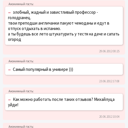
–
злобный, жадный и завистливый профессор -
голодранец.
твои преподши англичанки пакуют чемоданы и едут в
отпуск отдыхать в испанию.
а ты будешь все лето штукатурить у тестя на даче и сапать
огород
29.06.2012 00:25
–
Самый популярный в универе )))
23.06.2012 17:08
–
Как можно работать после таких отзывов? Михайлуца
уйди!
20.06.2012 10:04