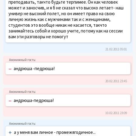
преподавать, такчто будьте терпимее. Он как человек
может и заносчив, и я б не сказал что высоко летает- наш
универ не высокий полет, но он имеет право на свою
личную жизнь как с мужчинами так и с женщинами,
студентов это вообще никак не касается, такчто
занимайтесь собой и хорошо учите, потому как на сессии
вам эти разговоры не помогут
21.02.2011 05:01
–
андрюша -педрюша!
20.02.2011 23:45
–
андрюша-педрюша!
10.02.2011 23:09
+
а у меня вам личное - промежягодичное...