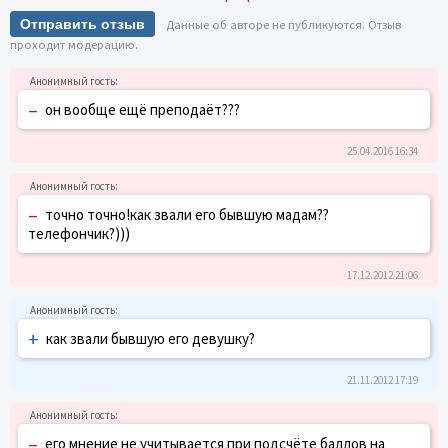
Отправить отзыв
Данные об авторе не публикуются. Отзыв
проходит модерацию.
–
он вообще ещё преподаёт???
25.04.2016 16:34
–
точно точно!как звали его бывшую мадам??
телефончик?)))
17.12.2012 21:06
+
как звали бывшую его девушку?
21.11.2012 17:19
–
его мнение не учитывается при подсчёте баллов на