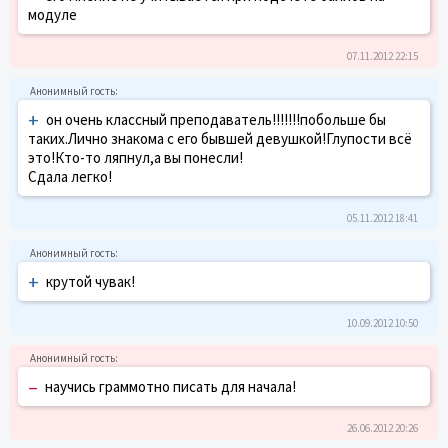
модуле
07.11.2012 22:15
+
он очень классный преподаватель!!!!!!!побольше бы
таких.Лично знакома с его бывшей девушкой!Глупости всё
это!Кто-то ляпнул,а вы понесли!
Сдала легко!
05.11.2012 18:41
+
крутой чувак!
10.09.2012 10:50
–
научись граммотно писать для начала!
26.06.2012 20:26