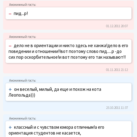
–
пид...р!
01.12.2011 20:07
–
дело не в ориентации и никто здесь не ханжа!дело в его
поведении и отношении!!вот поэтому слово пид.....р -до
сих пор оскорбительное!и вот поэтому его так называют!!
01.11.2011 21:12
+
он веселый, милый, да еще и похож на кота
Леопольда)))
23.10.2011 11:37
+
классный и с чувством юмора отличным!а его
ориентация студентов не касается,