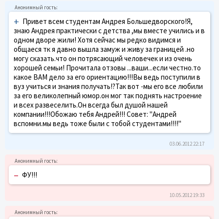
+
Привет всем студентам Андрея Большедворского!Я,
знаю Андрея практически с детства ,мы вместе учились и в
одном дворе жили! Хотя сейчас мы редко видимся и
общаеся тк я давно вышла замуж и живу за границей .но
могу сказать.что он потрясающий человечек и из очень
хорошей семьи! Прочитала отзовы ...ваши...если честно.то
какое ВАМ дело за его ориентацию!!!Вы ведь поступили в
вуз учиться и знания получать!?Так вот -мы его все любили
за его великолепный юмор.он мог так поднять настроение
и всех развеселить.Он всегда был душой нашей
компании!!!Обожаю тебя Андрей!!! Совет: "Андрей
вспомни.мы ведь тоже были с тобой студентами!!!!"
03.06.2012 22:17
–
ФУ!!!
10.05.2012 19:33