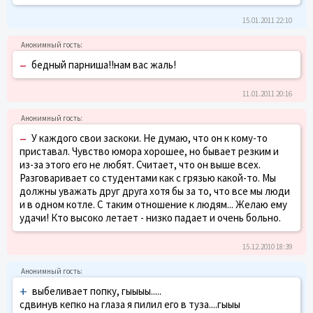
15.01.2011 22:10
–
бедный парниша!!нам вас жаль!
11.01.2011 20:16
–
У каждого свои заскоки. Не думаю, что он к кому-то
приставал. Чувство юмора хорошее, но бывает резким и
из-за этого его не любят. Считает, что он выше всех.
Разговаривает со студентами как с грязью какой-то. Мы
должны уважать друг друга хотя бы за то, что все мы люди
и в одном котле. С таким отношение к людям... Желаю ему
удачи! Кто высоко летает - низко падает и очень больно.
15.12.2010 18:39
+
выбеливает попку, гыыыы.....
сдвинув кепко на глаза я пилил его в туза....гыыы