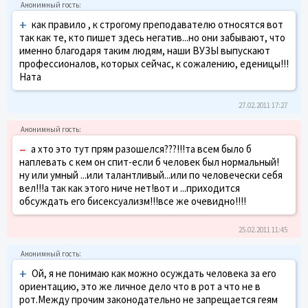
+
как правило , к строгому преподавателю относятся вот
так как те, кто пишет здесь негатив...но они забывают, что
именно благодаря таким людям, наши ВУЗЫ выпускают
профессионалов, которых сейчас, к сожалению, еденицы!!!
Ната
27.02.2011 17:27
–
а хто это тут прям разошелся???!!!та всем было б
наплевать с кем он спит-если б человек был нормальный!
ну или умный ...или талантливый...или по человечески себя
вел!!!а так как этого ниче нет!вот и ...приходится
обсуждать его бисексуализм!!!все же очевидно!!!!
25.02.2011 11:45
+
Ой, я не понимаю как можно осуждать человека за его
ориентацию, это же личное дело что в рот а что не в
рот.Между прочим законодательно не запрещается геям