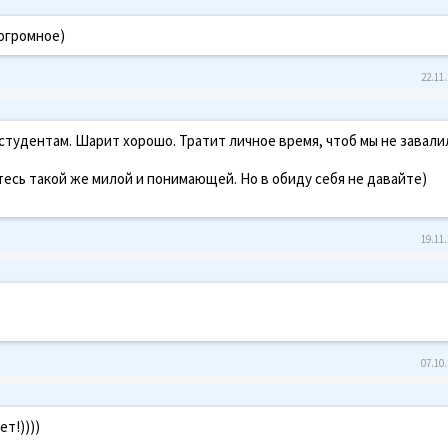
 огромное)
22.11.
 студентам. Шарит хорошо. Тратит личное время, чтоб мы не завали
есь такой же милой и понимающей. Но в обиду себя не давайте)
19.11.
07.10.
т!))))