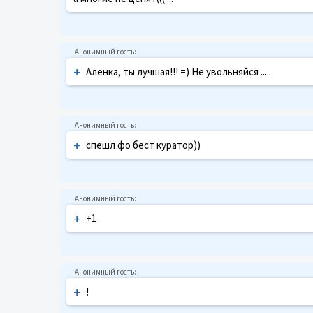
+
Аленка, ты лучшая!!! =) Не увольняйся .....
+
спешл фо бест куратор))
+
+1
+
!