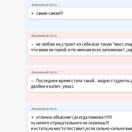
+
самая-самая!!!
–
не люблю ее,строит из себя всю такую "мисс оча
что мама не горюй. и по именам всех запоминает ,за
–
Последнее время стала такой... видно студенты д
двойки и валит. ужасс
+
отлично объясняет,всегда поможет!!!!!
ну ничего отрицательного не скажешь!!!
и кстати,на место поставит,если сильно-сильно вы