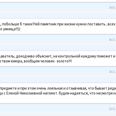
20.02.
 побольше б таких!!!ей памятник при жизни нужно поставить...всех
о умница!!))
26.11.
одаватель, доходчиво объяснит, на контрольной каждому поможет и
чувством юмора, вообщем человек- золото!!!
24.11.
предмете и при этом очень лояльная и отзывчивая, что бывает редк
да с Еленой Николаевной наглеют. будем надеяться, что несмотря н
22.11.