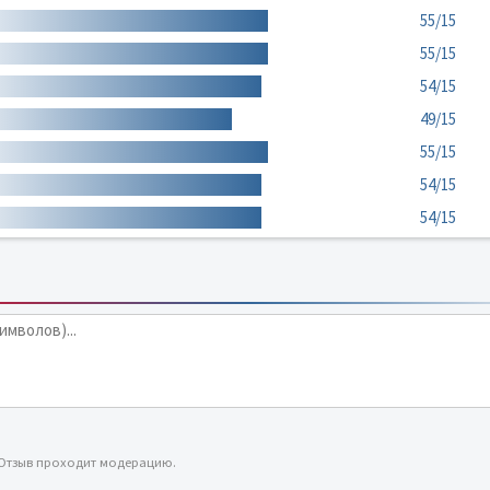
55/15
55/15
54/15
49/15
55/15
54/15
54/15
 Отзыв проходит модерацию.