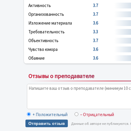
Активность
3.7
Организованность
3.7
Изложение материала
3.6
Требовательность
3.3
Объективность
3.7
Чувство юмора
3.6
Обаяние
3.6
Отзывы о преподавателе
+ Положительный
– Отрицательный
Отправить отзыв
Данные об авторе не публикуются.