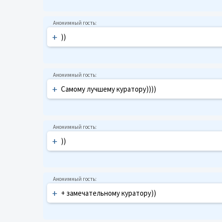
+
))
+
Самому лучшему куратору))))
+
))
+
+ замечательному куратору))