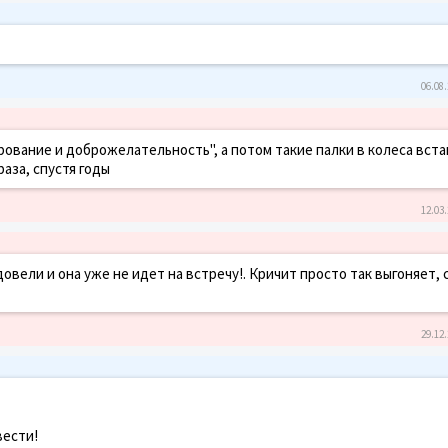
06.08.
рование и доброжелательность", а потом такие палки в колеса вста
раза, спустя годы
12.03.
овели и она уже не идет на встречу!. Кричит просто так выгоняет, 
29.12.
вести!