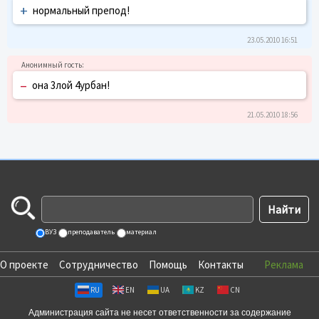
+
нормальный препод!
23.05.2010 16:51
–
она 3лой 4урбан!
21.05.2010 18:56
ВУЗ
преподаватель
материал
О проекте
Сотрудничество
Помощь
Контакты
Реклама
RU
EN
UA
KZ
CN
Администрация сайта не несет ответственности за содержание