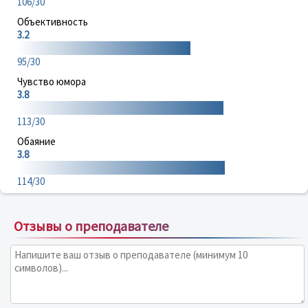
106/30
Объективность
3.2
95/30
Чувство юмора
3.8
113/30
Обаяние
3.8
114/30
Отзывы о преподавателе