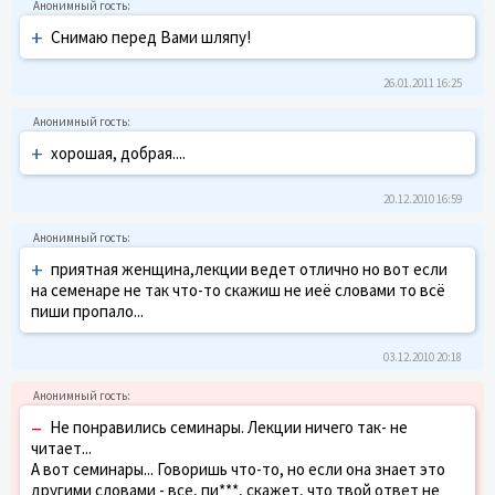
+
Снимаю перед Вами шляпу!
26.01.2011 16:25
+
хорошая, добрая....
20.12.2010 16:59
+
приятная женщина,лекции ведет отлично но вот если
на семенаре не так что-то скажиш не иеё словами то всё
пиши пропало...
03.12.2010 20:18
–
Не понравились семинары. Лекции ничего так- не
читает...
А вот семинары... Говоришь что-то, но если она знает это
другими словами - все, пи***, скажет, что твой ответ не