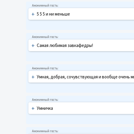
+
5 5 5 и ни меньше
+
Самая любимая завкафедры!
+
Умная, добрая, сочувствующая и вообще очень ми
+
Умничка