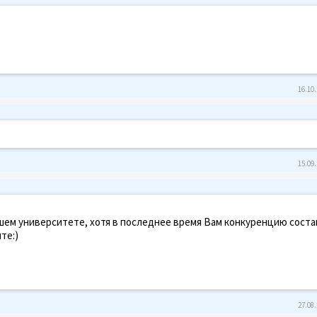
16.10.
15.09.
шем университете, хотя в последнее время Вам конкуренцию сост
те:)
27.08.