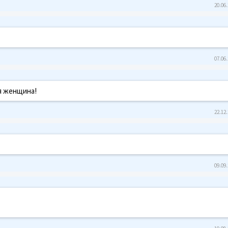
20.06.
07.06.
я женщина!
22.12.
09.09.