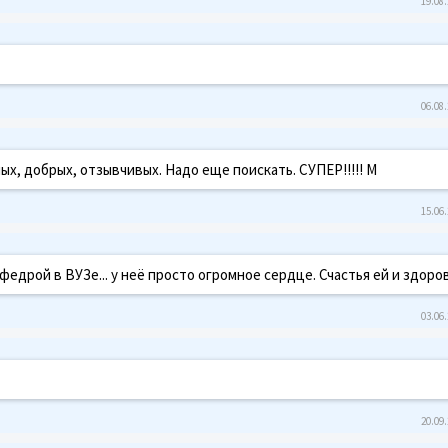
19.08.
06.08.
х, добрых, отзывчивых. Надо еще поискать. СУПЕР!!!!! М
15.06.
едрой в ВУЗе... у неё просто огромное сердце. Счастья ей и здоро
03.06.
20.09.