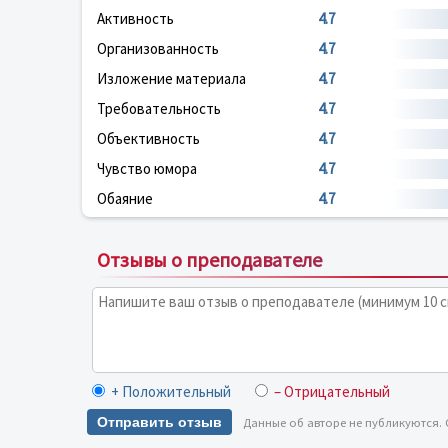
Активность
4.7
Организованность
4.7
Изложение материала
4.7
Требовательность
4.7
Объективность
4.7
Чувство юмора
4.7
Обаяние
4.7
Отзывы о преподавателе
+ Положительный
– Отрицательный
Отправить отзыв
Данные об авторе не публикуются.