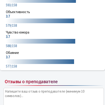
593/158
Объективность
3.7
579/158
Чувство юмора
3.7
588/158
Обаяние
3.7
577/158
Отзывы о преподавателе