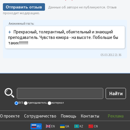
Отправить отзыв
Данные об авторе не публикуются. Отзыв
проходит модерацию.
+
Прекрасный, толерантный, обаятельный и знающий
преподаватель. Чувство юмора - на высоте. Побольше бы
таких!!!!!!!!
05.03.2012 21:36
ВУЗ
преподаватель
материал
О проекте
Сотрудничество
Помощь
Контакты
Реклама
RU
EN
UA
KZ
CN