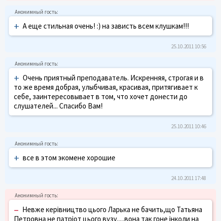
+
А еще стильная очень! :) на зависть всем клушкам!!!
25.10.2011 10:56
+
Очень приятный преподаватель. Искренняя, строгая и в
то же время добрая, улыбчивая, красивая, притягивает к
себе, заинтересовывает в том, что хочет донести до
слушателей... Спасибо Вам!
25.10.2011 10:46
+
все в этом экомене хорошие
24.10.2011 17:48
–
Невже керівництво цього Ларька не бачить,що Татьяна
Петровна не патріот цього вузу.....вона так гоне інколи на