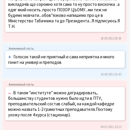
викладачів що соромно хотя сама то ну просто вискочка ..а
одяг який носить..просто ПОЗОР ЦЬОМУ...ми теж не
будемо мовчати...обов"язково напишемо про це в
Міністерство Табачника та до Президента...Я підписуюсь.Я
Т.Н.
28.09.2011 00:38
+
Голосок такой не приятный и сама неприятна и много
гонит на универ и преподов
16.09.2011 01:43
–
В таком "институте" можно деградировать,
большинству студентов нужно было идти в ПТУ,
преподавательский состав слабый, на каждой кафедре
можно назвать 1-2 грамотных преподавателя.Поэтому
ухожу после 4 курса (стационар).
09.07.2011 23:13