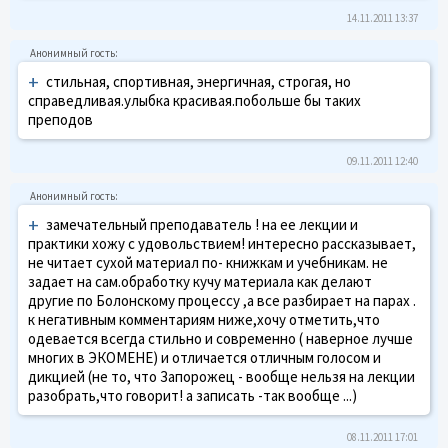
14.11.2011 13:37
+
стильная, спортивная, энергичная, строгая, но
справедливая.улыбка красивая.побольше бы таких
преподов
09.11.2011 12:40
+
замечательный преподаватель ! на ее лекции и
практики хожу с удовольствием! интересно рассказывает,
не читает сухой материал по- книжкам и учебникам. не
задает на сам.обработку кучу материала как делают
другие по Болонскому процессу ,а все разбирает на парах .
к негативным комментариям ниже,хочу отметить,что
одевается всегда стильно и современно ( наверное лучше
многих в ЭКОМЕНЕ) и отличается отличным голосом и
дикцией (не то, что Запорожец - вообще нельзя на лекции
разобрать,что говорит! а записать -так вообще ...)
08.11.2011 17:01