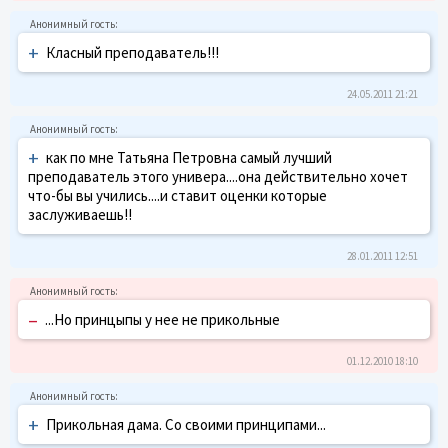
+
Класный преподаватель!!!
24.05.2011 21:21
+
как по мне Татьяна Петровна самый лучший
преподаватель этого универа....она действительно хочет
что-бы вы учились....и ставит оценки которые
заслуживаешь!!
28.01.2011 12:51
–
...Но принцыпы у нее не прикольные
01.12.2010 18:10
+
Прикольная дама. Со своими принципами...