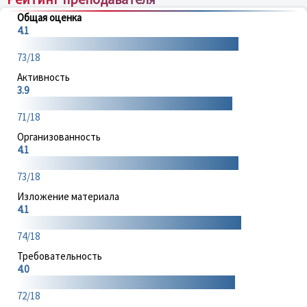
Общая оценка
4.1
73/18
Активность
3.9
71/18
Организованность
4.1
73/18
Изложение материала
4.1
74/18
Требовательность
4.0
72/18