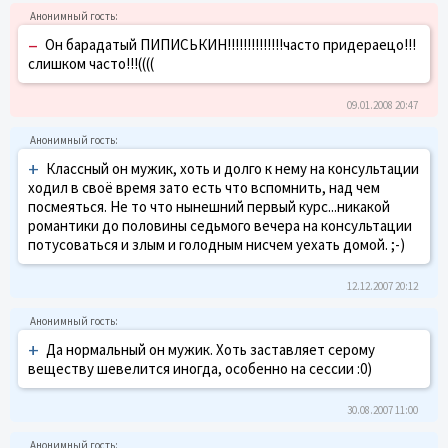
–
Он барадатый ПИПИСЬКИН!!!!!!!!!!!!!!часто придераецо!!!
слишком часто!!!((((
09.01.2008 20:47
+
Классный он мужик, хоть и долго к нему на консультации
ходил в своё время зато есть что вспомнить, над чем
посмеяться. Не то что нынешний первый курс...никакой
романтики до половины седьмого вечера на консультации
потусоваться и злым и голодным нисчем уехать домой. ;-)
12.12.2007 20:12
+
Да нормальный он мужик. Хоть заставляет серому
веществу шевелится иногда, особенно на сессии :0)
30.08.2007 11:00