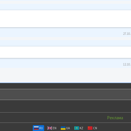
27.10.
12.10.
Реклама
RU
EN
UA
KZ
CN