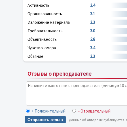
Активность
3.4
Организованность
3.1
Изложение материала
3.3
Требовательность
3.0
Объективность
2.8
Чувство юмора
3.4
Обаяние
3.3
Отзывы о преподавателе
+ Положительный
– Отрицательный
Отправить отзыв
Данные об авторе не публикуются.