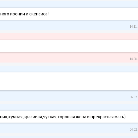
ного иронии и скепсиса!
14.11.
14.08.
06.02.
мница:умная,красивая,чуткая,хорошая жена и прекрасная мать)
04.02.