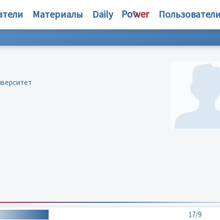
атели
Материалы
Daily
Пользовател
иверситет
17/9