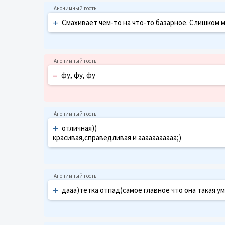
+
Смахивает чем-то на что-то базарное. Слишком м
–
фу, фу, фу
+
отличная))
красивая,справедливая и ааааааааааа;)
+
дааа)тетка отпад)самое главное что она такая у