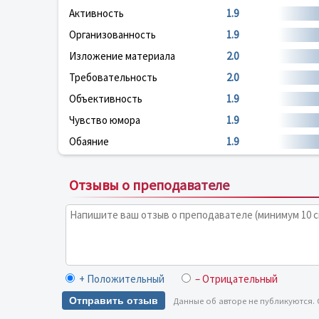
Активность
1.9
Организованность
1.9
Изложение материала
2.0
Требовательность
2.0
Объективность
1.9
Чувство юмора
1.9
Обаяние
1.9
Отзывы о преподавателе
+ Положительный
– Отрицательный
Отправить отзыв
Данные об авторе не публикуются.