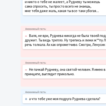
и никто о тебе не жалеет, а Рудневу ты можешь
сама спросить, ты просто всего не знаешь,
мне тебя даже жаль, какая ты все-таки убогая....
–
Валя, не ври, Руднева никогда не была твоей под
дружит. Ты ведь трепло. Ну трепись и лижи ж**пу 
речь толкала. Ах как опрометчиво. Смотри, Ленусик
–
Не пачкай Рудневу, она святой человек. Я имею 
принципе, выглядит прикольно.
+
а что тебе уже моя подруга Руднева сделала?