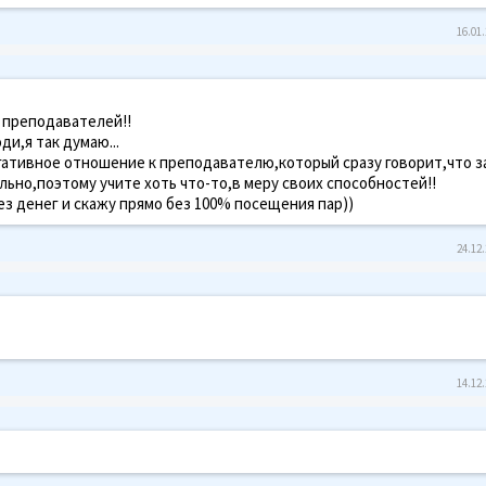
16.01.
 преподавателей!!
и,я так думаю...
гативное отношение к преподавателю,который сразу говорит,что за
льно,поэтому учите хоть что-то,в меру своих способностей!!
ез денег и скажу прямо без 100% посещения пар))
24.12.
14.12.