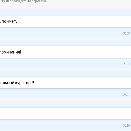
 Отзыв проходит модерацию.
, поймет.
30.09.
споминания!
26.03.
ельный куратор !!
27.01.
31.10.