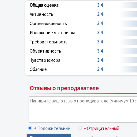
Общая оценка
3.4
Активность
3.4
Организованность
3.4
Изложение материала
3.4
Требовательность
3.4
Объективность
3.4
Чувство юмора
3.4
Обаяние
3.4
Отзывы о преподавателе
+ Положительный
– Отрицательный