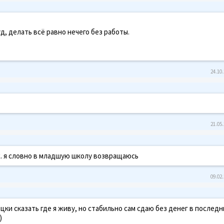
д, делать всё равно нечего без работы.
24.10.
21.05.
х. я словно в младшую школу возвращаюсь
09.02.
мецки сказать где я живу, но стабильно сам сдаю без денег в послед
)