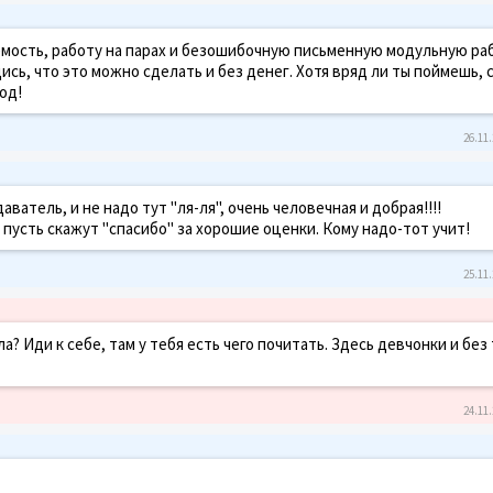
аемость, работу на парах и безошибочную письменную модульную ра
сь, что это можно сделать и без денег. Хотя вряд ли ты поймешь, с
од!
26.11.
тель, и не надо тут "ля-ля", очень человечная и добрая!!!!
и пусть скажут "спасибо" за хорошие оценки. Кому надо-тот учит!
25.11.
а? Иди к себе, там у тебя есть чего почитать. Здесь девчонки и без
24.11.