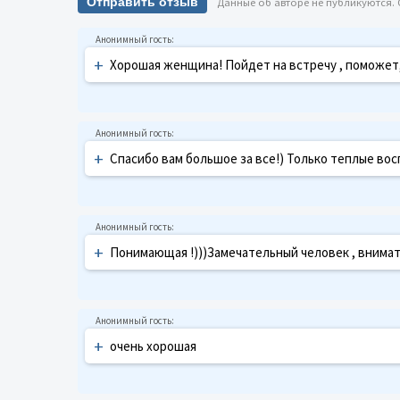
Отправить отзыв
Данные об авторе не публикуются.
+
Хорошая женщина! Пойдет на встречу , поможет
+
Спасибо вам большое за все!) Только теплые во
+
Понимающая !)))Замечательный человек , внимат
+
очень хорошая