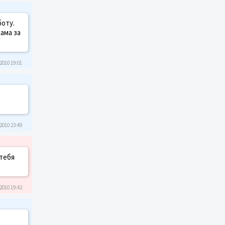
боту.
ама за
2010 19:01
2010 23:49
 тебя
2010 19:42