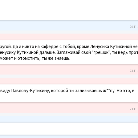
24.11.
ругой. Да и никто на кафедре с тобой, кроме Ленусика Кутихиной не
Ленусику Кутихиной дальше. Заглаживай свой "грешок", ты ведь про
 может и отомстить, ты же знаешь.
23.11.
в виду Павлову-Кутихину, которой ты зализываешь ж**пу. Но это, в
23.11.