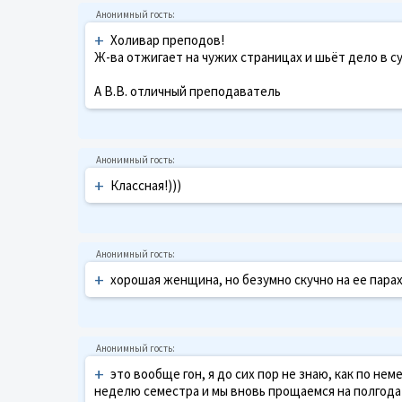
+
Холивар преподов!
Ж-ва отжигает на чужих страницах и шьёт дело в су
А В.В. отличный преподаватель
+
Классная!)))
+
хорошая женщина, но безумно скучно на ее пара
+
это вообще гон, я до сих пор не знаю, как по не
неделю семестра и мы вновь прощаемся на полгода