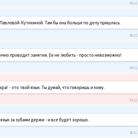
09.12.
 Павловой-Кутихиной. Там бы она больше по делу пришлась.
06.12.
чно проводит занятия. Ее не любить - просто невозможно!
04.12.
аг - это твой язык. Ты думай, что говоришь и кому.
03.12.
язык за зубами держи - и все будет хорошо.
26.11.