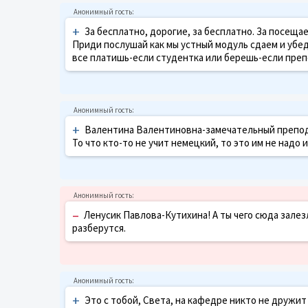
+
За бесплатно, дорогие, за бесплатно. За посещ
Приди послушай как мы устный модуль сдаем и убеди
все платишь-если студентка или берешь-если преп
+
Валентина Валентиновна-замечательный преподава
То что кто-то не учит немецкий, то это им не надо 
–
Ленусик Павлова-Кутихина! А ты чего сюда залезл
разберутся.
+
Это с тобой, Света, на кафедре никто не дружит