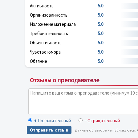
Активность
5.0
Организованность
5.0
Изложение материала
5.0
Требовательность
5.0
Объективность
5.0
Чувство юмора
5.0
Обаяние
5.0
Отзывы о преподавателе
+ Положительный
– Отрицательный
Отправить отзыв
Данные об авторе не публикуются.