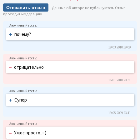
Отправить отзыв
Данные об авторе не публикуются. Отзыв
проходит модерацию.
+
почему?
19.03.2010 19:09
–
отрицательно
16.01.2010 20:38
+
Супер
19.05.2009 23:41
–
Ужос просто..=(