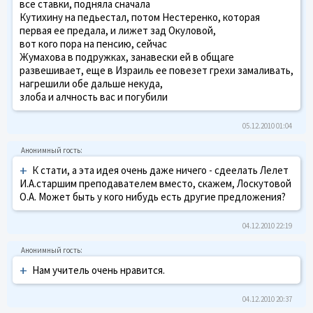
все ставки, подняла сначала
Кутихину на педьестал, потом Нестеренко, которая
первая ее предала, и лижет зад Окуловой,
вот кого пора на пенсию, сейчас
Жумахова в подружках, занавески ей в общаге
развешивает, еще в Израиль ее повезет грехи замаливать,
нагрешили обе дальше некуда,
злоба и алчность вас и погубили
05.12.2010 01:04
+
К стати, а эта идея очень даже ничего - сдеелать Лелет
И.А.старшим преподавателем вместо, скажем, Лоскутовой
О.А. Может быть у кого нибудь есть другие предложения?
04.12.2010 22:19
+
Нам учитель очень нравится.
04.12.2010 20:37