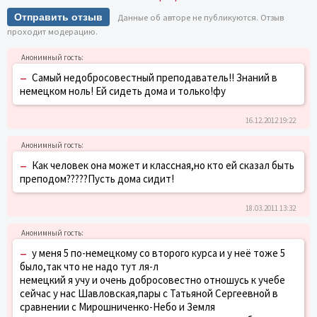
Отправить отзыв
Данные об авторе не публикуются. Отзыв
проходит модерацию.
–
Самый недобросовестный преподаватель!! Знаний в
немецком ноль! Ей сидеть дома и только!фу
16.12.2012 19:22
–
Как человек она может и классная,но кто ей сказал быть
преподом?????Пусть дома сидит!
18.03.2011 13:32
–
у меня 5 по-немецкому со второго курса и у неё тоже 5
было,так что не надо тут ля-л
немецкий я учу и очень добросовестно отношусь к учебе
сейчас у нас Шавловская,пары с Татьяной Сергеевной в
сравнении с Мирошниченко-Небо и Земля