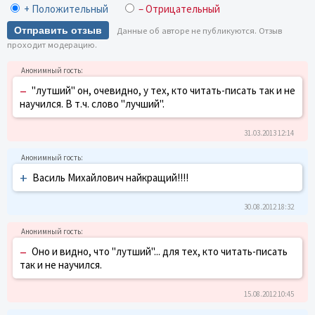
+ Положительный
– Отрицательный
Отправить отзыв
Данные об авторе не публикуются. Отзыв
проходит модерацию.
–
"лутший" он, очевидно, у тех, кто читать-писать так и не
научился. В т.ч. слово "лучший".
31.03.2013 12:14
+
Василь Михайлович найкращий!!!!
30.08.2012 18:32
–
Оно и видно, что "лутший"... для тех, кто читать-писать
так и не научился.
15.08.2012 10:45