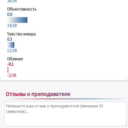
26/38
Объективность
0.9
34/38
Чувство юмора
0.3
12/38
Обаяние
-0.1
-2/38
Отзывы о преподавателе