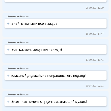
26.09.2007 12:09
+
а че? пачка чая и все в ажуре
18.09.2007 17:47
+
Ебятки, меня зовут вигченко)))
13.09.2007 19:41
+
классный дядька! мне понравился его подход!
30.07.2007 22:31
+
Знает как помочь студентам, знающий мужик!