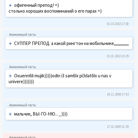
+
офигенный препод! =)
столько хороших воспоминаний о его парах =)
01.03.2010 17:58
+
СУППЕР ПРЕПОД. а какой рингтон на мобильнике,,,,,,,,,,,,
01.01.2010 10:29
+
Oxuenn6Ii mujik)))))odin i3 sam6Ix pi3dat6Ix u nas v
univere)))))))
24.11.2009 17:42
+
мальчик, ВЫ-ГО-НЮ... _))))
27.10.2009 21:39