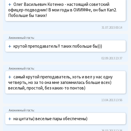
+
Олег Васильевич Котенко - настоящий советский
офицер-подводник! В мои годы в ОИИМФе, он был Кап2.
Побольше бы таких!
31.07.2015 00:14
+
крутой преподаватель!! таких побольше бы)))
02.09.2013 23:37
+
самый крутой преподаватель, хоть и вел у нас одну
четверть, но за то она мне запомнилась больше всех)
веселый, простой, без каких-то понтов)
13.04.2013 13:56
+
на цитаты) веселые пары обеспечены)
26.03.2013 12:34