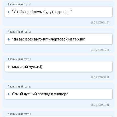
+
"У тебя проблемы будут, парень!!!"
29.05.2010 01:54
+
"Да вас всех выгонят к чёртовой матери!!!"
10.05.2010 15:21
+
классный мужик)))
29.03.2010 20:21
+
Самый лутший препод в универе
21.03.2010 11:41