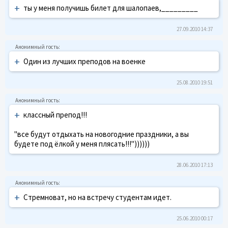
+
ты у меня получишь билет для шалопаев,_________
27.09.2010 14:37
+
Один из лучших преподов на военке
25.08.2010 19:51
+
классный препод!!!
"все будут отдыхать на новогодние праздники, а вы
будете под ёлкой у меня плясать!!!"))))))
28.06.2010 17:13
+
Стремноват, но на встречу студентам идет.
25.06.2010 00:17