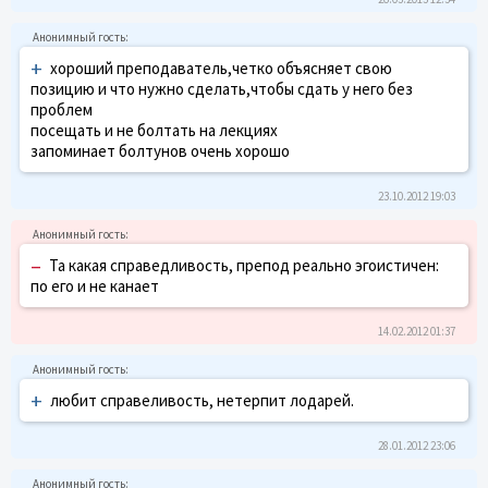
+
хороший преподаватель,четко объясняет свою
позицию и что нужно сделать,чтобы сдать у него без
проблем
посещать и не болтать на лекциях
запоминает болтунов очень хорошо
23.10.2012 19:03
–
Та какая справедливость, препод реально эгоистичен:
по его и не канает
14.02.2012 01:37
+
любит справеливость, нетерпит лодарей.
28.01.2012 23:06