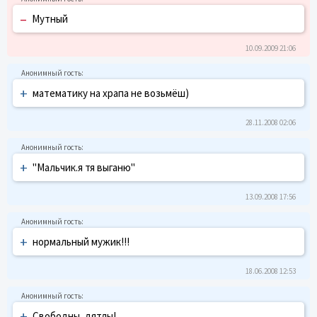
–
Мутный
10.09.2009 21:06
+
математику на храпа не возьмёш)
28.11.2008 02:06
+
"Мальчик.я тя выганю"
13.09.2008 17:56
+
нормальный мужик!!!
18.06.2008 12:53
+
Свободны, дятлы!