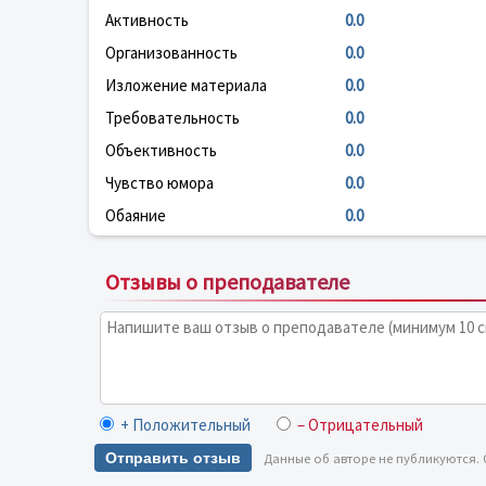
Активность
0.0
Организованность
0.0
Изложение материала
0.0
Требовательность
0.0
Объективность
0.0
Чувство юмора
0.0
Обаяние
0.0
Отзывы о преподавателе
+ Положительный
– Отрицательный
Отправить отзыв
Данные об авторе не публикуются.