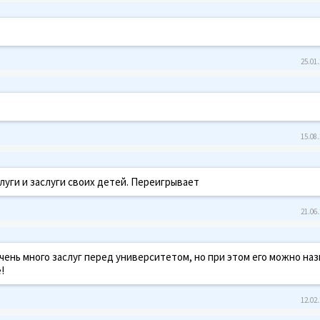
25.01.
15.08.
луги и заслуги своих детей. Переигрывает
21.06.
ень много заслуг перед университетом, но при этом его можно наз
!
12.02.