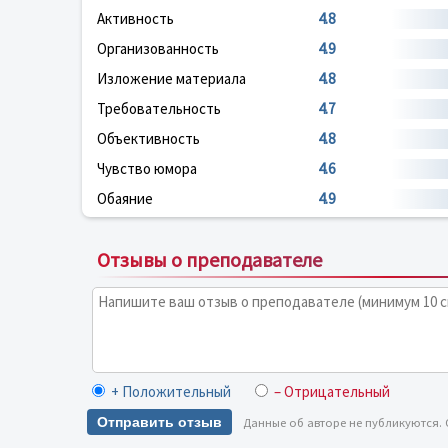
Активность
4.8
Организованность
4.9
Изложение материала
4.8
Требовательность
4.7
Объективность
4.8
Чувство юмора
4.6
Обаяние
4.9
Отзывы о преподавателе
+ Положительный
– Отрицательный
Отправить отзыв
Данные об авторе не публикуются.