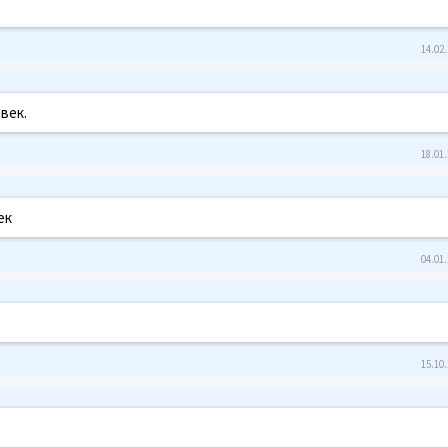
14.02.
век.
18.01.
ек
04.01.
15.10.