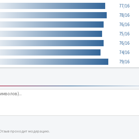
77/16
78/16
76/16
75/16
76/16
74/16
79/16
 Отзыв проходит модерацию.