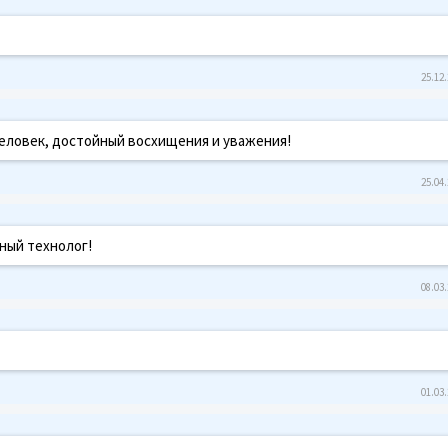
25.12.
еловек, достойный восхищения и уважения!
25.04.
сный технолог!
08.03.
01.03.