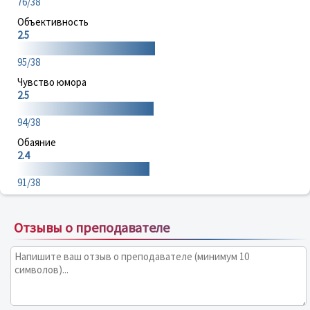
76/38
Объективность
2.5
95/38
Чувство юмора
2.5
94/38
Обаяние
2.4
91/38
Отзывы о преподавателе