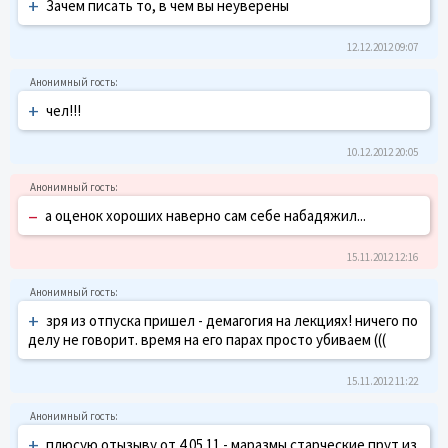
+
Зачем писать то, в чем вы неуверены
12.12.2012 09:07
+
чел!!!
10.12.2012 20:05
–
а оценок хороших наверно сам себе набадяжил...
15.11.2012 12:16
+
зря из отпуска пришел - демагогия на лекциях! ничего по
делу не говорит. время на его парах просто убиваем (((
15.11.2012 11:22
+
плюсую отызыву от 4.05.11 - маразмы старческие прут из