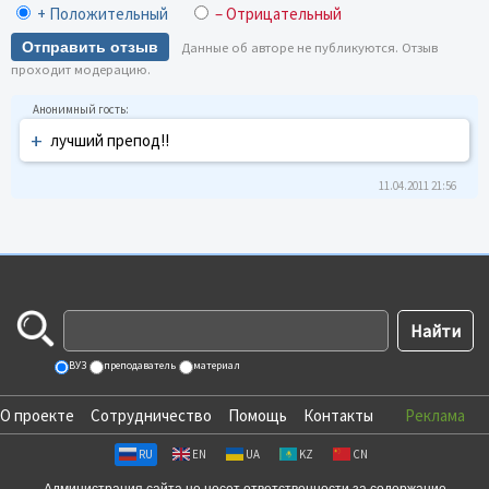
+ Положительный
– Отрицательный
Отправить отзыв
Данные об авторе не публикуются. Отзыв
проходит модерацию.
+
лучший препод!!
11.04.2011 21:56
ВУЗ
преподаватель
материал
О проекте
Сотрудничество
Помощь
Контакты
Реклама
RU
EN
UA
KZ
CN