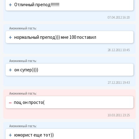
+
Отличный препод!!!!!!!
07.04.2012 16:20
+
нормальный препод))) мне 100 поставил
28.12.2011 10:45
+
он супер))))
27.12.2011 19:43
–
поц он просто(
10.03.2011 23:25
+
юморист еще тот))