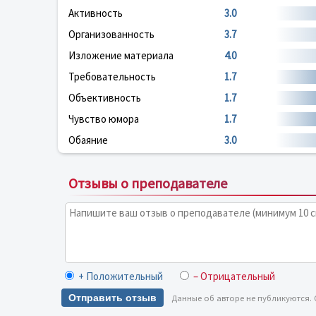
Активность
3.0
Организованность
3.7
Изложение материала
4.0
Требовательность
1.7
Объективность
1.7
Чувство юмора
1.7
Обаяние
3.0
Отзывы о преподавателе
+ Положительный
– Отрицательный
Отправить отзыв
Данные об авторе не публикуются.