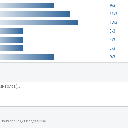
9/3
11/3
12/3
5/3
5/3
5/3
9/3
 Отзыв проходит модерацию.