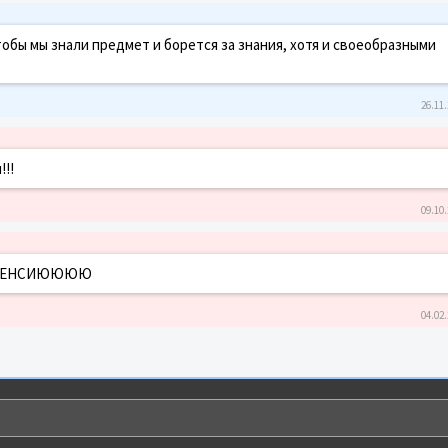
обы мы знали предмет и борется за знания, хотя и своеобразными
26.11.
!!!
09.10.
НА ПЕНСИЮЮЮЮ
04.02.