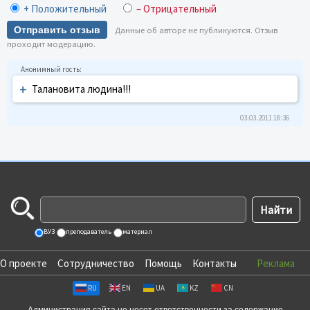
+ Положительный
– Отрицательный
Отправить отзыв
Данные об авторе не публикуются. Отзыв
проходит модерацию.
+
Талановита людина!!!
03.03.2011 18:36
ВУЗ
преподаватель
материал
О проекте
Сотрудничество
Помощь
Контакты
Реклама
RU
EN
UA
KZ
CN