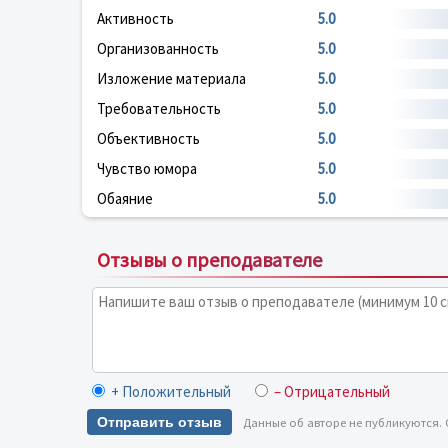
Активность
5.0
Организованность
5.0
Изложение материала
5.0
Требовательность
5.0
Объективность
5.0
Чувство юмора
5.0
Обаяние
5.0
Отзывы о преподавателе
+ Положительный
– Отрицательный
Отправить отзыв
Данные об авторе не публикуются.