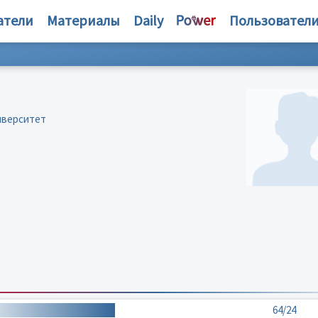
атели
Материалы
Daily
Пользовател
иверситет
64/24