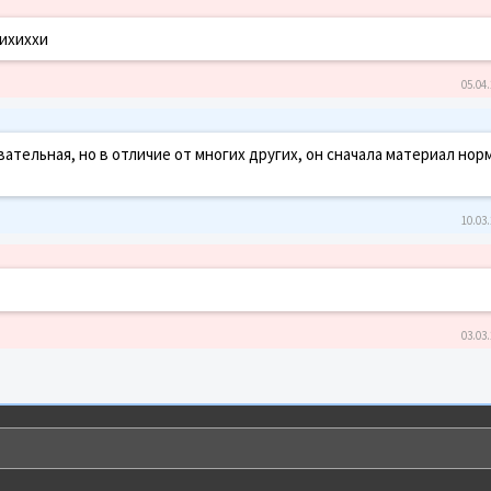
хихиххи
05.04.
ательная, но в отличие от многих других, он сначала материал нор
10.03.
03.03.