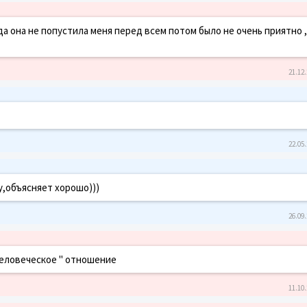
да она не попустила меня перед всем потом было не очень приятно 
21.12.
22.05.
у,объясняет хорошо)))
26.09.
человеческое " отношение
11.10.