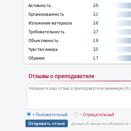
Активность
2.0
Организованность
2.1
Изложение материала
2.6
Требовательность
2.7
Объективность
1.9
Чувство юмора
2.5
Обаяние
1.7
Отзывы о преподавателе
+ Положительный
– Отрицательный
Отправить отзыв
Данные об авторе не публикуются.