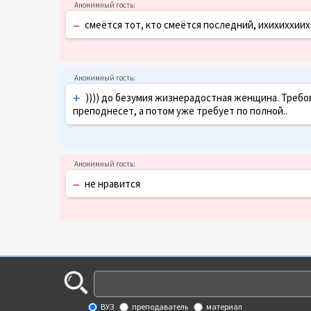
–
смеётся тот, кто смеётся последний, ихихиххии
+
)))) до безумия жизнерадостная женщина. Требов
преподнесет, а потом уже требует по полной..
–
не нравится
ВУЗ
преподаватель
материал