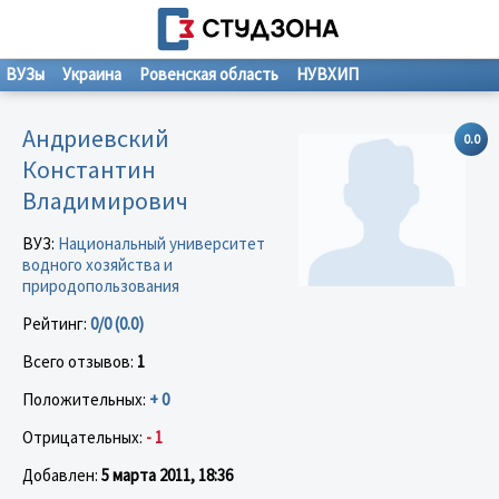
ВУЗы
Украина
Ровенская область
НУВХИП
Андриевский
0.0
Константин
Владимирович
ВУЗ:
Национальный университет
водного хозяйства и
природопользования
Рейтинг:
0/0 (0.0)
Всего отзывов:
1
Положительных:
+ 0
Отрицательных:
- 1
Добавлен:
5 марта 2011, 18:36