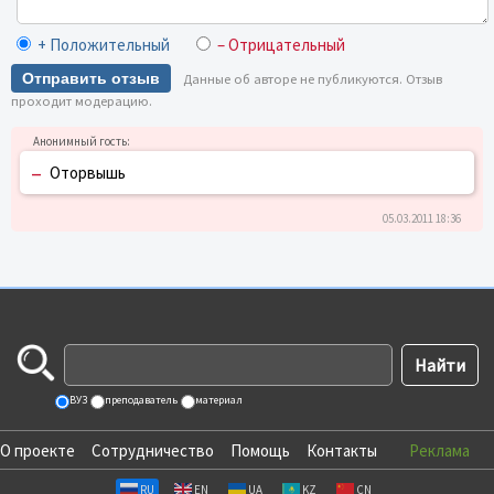
+ Положительный
– Отрицательный
Отправить отзыв
Данные об авторе не публикуются. Отзыв
проходит модерацию.
–
Оторвышь
05.03.2011 18:36
ВУЗ
преподаватель
материал
О проекте
Сотрудничество
Помощь
Контакты
Реклама
RU
EN
UA
KZ
CN