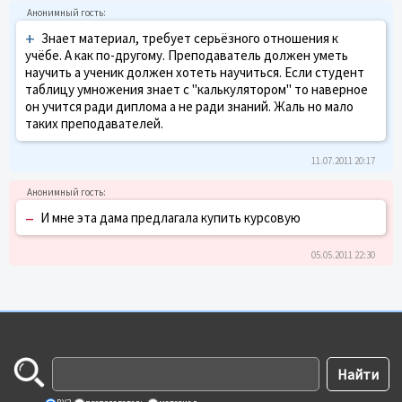
+
Знает материал, требует серьёзного отношения к
учёбе. А как по-другому. Преподаватель должен уметь
научить а ученик должен хотеть научиться. Если студент
таблицу умножения знает с "калькулятором" то наверное
он учится ради диплома а не ради знаний. Жаль но мало
таких преподавателей.
11.07.2011 20:17
–
И мне эта дама предлагала купить курсовую
05.05.2011 22:30