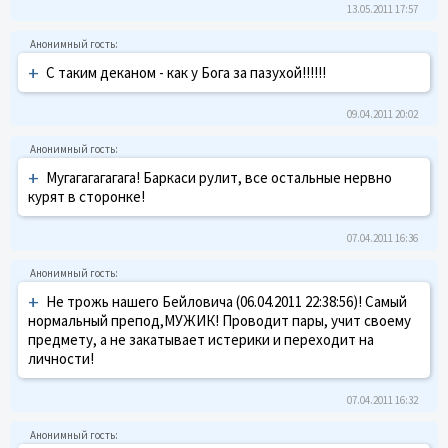
13.05.2011 17:57
+
С таким деканом - как у Бога за пазухой!!!!!!
09.04.2011 20:02
+
Мугагагагагага! Баркаси рулит, все остальные нервно
курят в сторонке!
07.04.2011 16:36
+
Не трожь нашего Бейловича (06.04.2011 22:38:56)! Самый
нормальный препод,МУЖИК! Проводит пары, учит своему
предмету, а не закатывает истерики и переходит на
личности!
07.04.2011 16:32