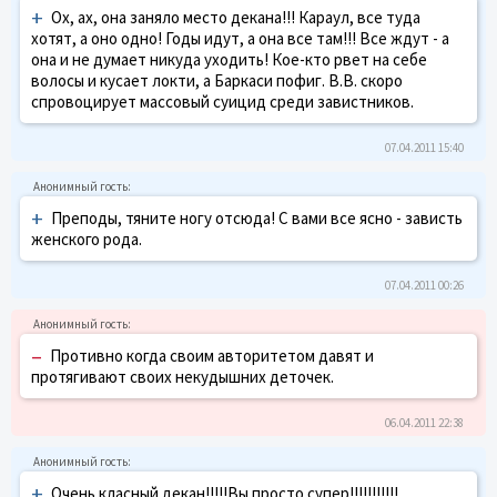
+
Ох, ах, она заняло место декана!!! Караул, все туда
хотят, а оно одно! Годы идут, а она все там!!! Все ждут - а
она и не думает никуда уходить! Кое-кто рвет на себе
волосы и кусает локти, а Баркаси пофиг. В.В. скоро
спровоцирует массовый суицид среди завистников.
07.04.2011 15:40
+
Преподы, тяните ногу отсюда! С вами все ясно - зависть
женского рода.
07.04.2011 00:26
–
Противно когда своим авторитетом давят и
протягивают своих некудышних деточек.
06.04.2011 22:38
+
Очень класный декан!!!!!Вы просто супер!!!!!!!!!!!