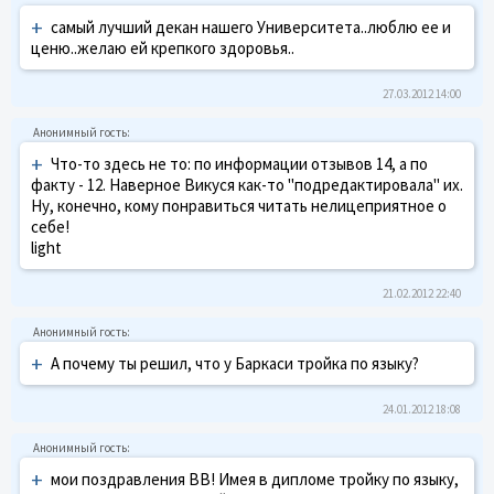
+
самый лучший декан нашего Университета..люблю ее и
ценю..желаю ей крепкого здоровья..
27.03.2012 14:00
+
Что-то здесь не то: по информации отзывов 14, а по
факту - 12. Наверное Викуся как-то "подредактировала" их.
Ну, конечно, кому понравиться читать нелицеприятное о
себе!
light
21.02.2012 22:40
+
А почему ты решил, что у Баркаси тройка по языку?
24.01.2012 18:08
+
мои поздравления ВВ! Имея в дипломе тройку по языку,