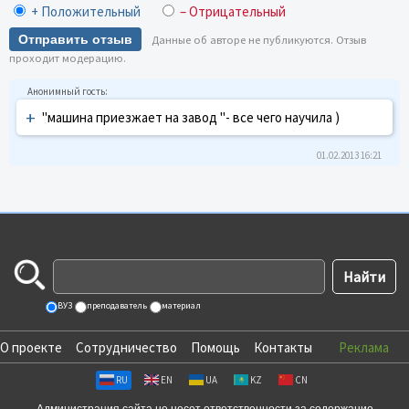
+ Положительный
– Отрицательный
Отправить отзыв
Данные об авторе не публикуются. Отзыв
проходит модерацию.
+
"машина приезжает на завод "- все чего научила )
01.02.2013 16:21
ВУЗ
преподаватель
материал
О проекте
Сотрудничество
Помощь
Контакты
Реклама
RU
EN
UA
KZ
CN