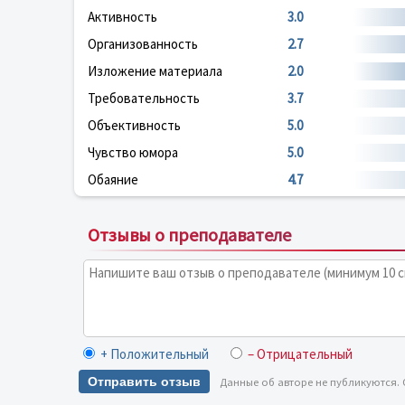
Активность
3.0
Организованность
2.7
Изложение материала
2.0
Требовательность
3.7
Объективность
5.0
Чувство юмора
5.0
Обаяние
4.7
Отзывы о преподавателе
+ Положительный
– Отрицательный
Отправить отзыв
Данные об авторе не публикуются.