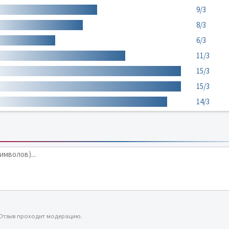
9/3
8/3
6/3
11/3
15/3
15/3
14/3
 Отзыв проходит модерацию.