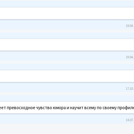
19.04.
19.04.
17.10.
меет превосходное чувство юмора и научит всему по своему профил
14.07.