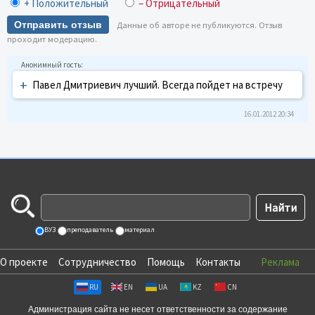
+ Положительный
– Отрицательный
Отправить отзыв
Данные об авторе не публикуются. Отзыв
проходит модерацию.
+
Павел Дмитриевич лучший. Всегда пойдет на встречу
16.01.2012 20:34
ВУЗ
преподаватель
материал
О проекте
Сотрудничество
Помощь
Контакты
Реклама
RU
EN
UA
KZ
CN
Администрация сайта не несет ответственности за содержание