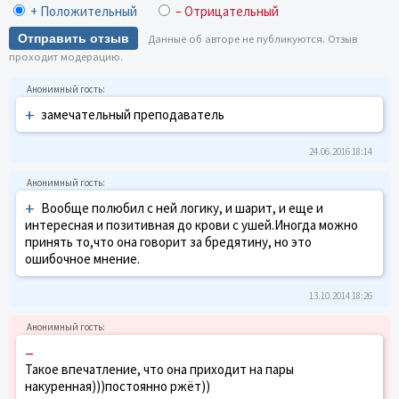
+ Положительный
– Отрицательный
Отправить отзыв
Данные об авторе не публикуются. Отзыв
проходит модерацию.
+
замечательный преподаватель
24.06.2016 18:14
+
Вообще полюбил с ней логику, и шарит, и еще и
интересная и позитивная до крови с ушей.Иногда можно
принять то,что она говорит за бредятину, но это
ошибочное мнение.
13.10.2014 18:26
–
Такое впечатление, что она приходит на пары
накуренная)))постоянно ржёт))