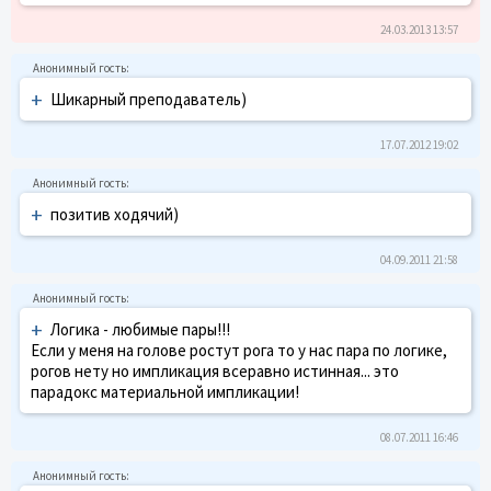
24.03.2013 13:57
+
Шикарный преподаватель)
17.07.2012 19:02
+
позитив ходячий)
04.09.2011 21:58
+
Логика - любимые пары!!!
Если у меня на голове ростут рога то у нас пара по логике,
рогов нету но импликация всеравно истинная... это
парадокс материальной импликации!
08.07.2011 16:46