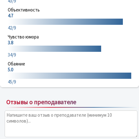
43/9
Объективность
4.7
42/9
Чувство юмора
3.8
34/9
Обаяние
5.0
45/9
Отзывы о преподавателе