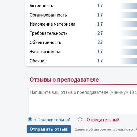
Активность
1.7
Организованность
1.7
Изложение материала
1.7
Требовательность
2.7
Объективность
2.3
Чувство юмора
1.7
Обаяние
1.7
Отзывы о преподавателе
+ Положительный
– Отрицательный
Отправить отзыв
Данные об авторе не публикуются.