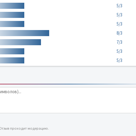
5/3
5/3
5/3
8/3
7/3
5/3
5/3
 Отзыв проходит модерацию.