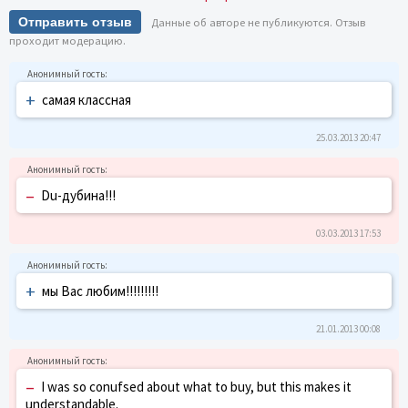
Отправить отзыв
Данные об авторе не публикуются. Отзыв
проходит модерацию.
+
самая классная
25.03.2013 20:47
–
Du-дубина!!!
03.03.2013 17:53
+
мы Вас любим!!!!!!!!!
21.01.2013 00:08
–
I was so conufsed about what to buy, but this makes it
understandable.