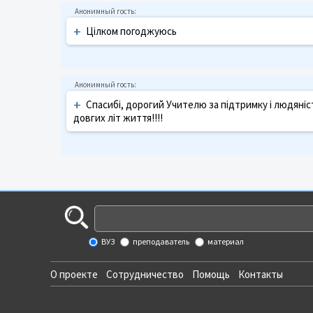
+
Цілком погоджуюсь
+
Спасибі, дорогий Учителю за підтримку і людяніст
довгих літ життя!!!!
ВУЗ
преподаватель
материал
О проекте
Сотрудничество
Помощь
Контакты