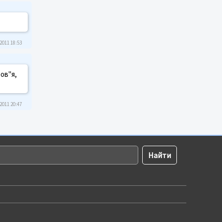
2011 18:53
ров"я,
2011 20:47