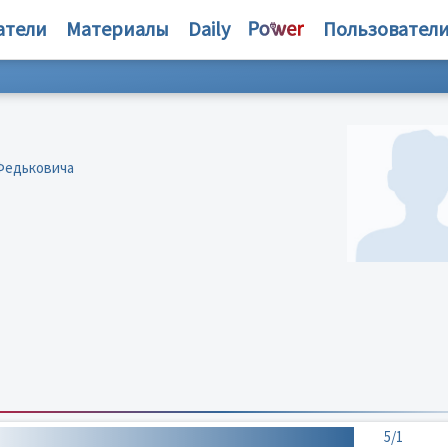
атели
Материалы
Daily
Пользовател
Федьковича
5/1