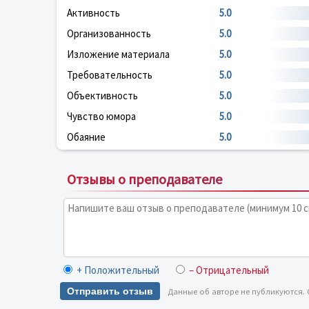
Активность
5.0
Организованность
5.0
Изложение материала
5.0
Требовательность
5.0
Объективность
5.0
Чувство юмора
5.0
Обаяние
5.0
Отзывы о преподавателе
+ Положительный
– Отрицательный
Отправить отзыв
Данные об авторе не публикуются.