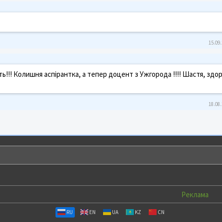
15.09.
ь!!! Колишня аспірантка, а тепер доцент з Ужгорода !!!! Шастя, здо
18.08.
Реклама
RU
EN
UA
KZ
CN