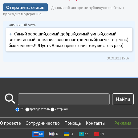
Отправить отзыв
Данные об авторе не публикуются. Отзыв
проходит модерацию.
+
Самый хороший,самый добрый,самый умный,самый
воспитанный,не маниакально настроенный(насчет оценок)
был человек!!!!Пусть Аллах приготовит ему место в раю)
08.09.2011 15:36
ВУЗ
преподаватель
материал
О проекте
Сотрудничество
Помощь
Контакты
Реклама
RU
EN
UA
KZ
CN