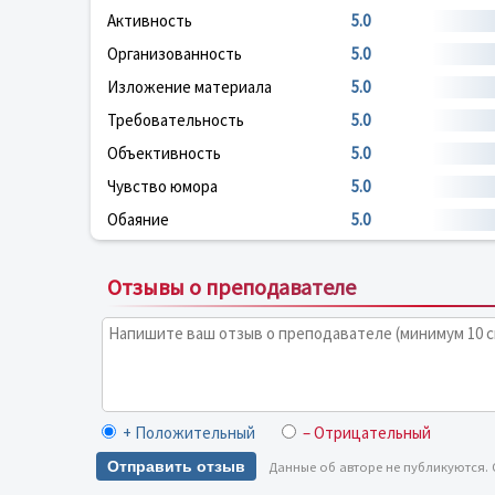
Активность
5.0
Организованность
5.0
Изложение материала
5.0
Требовательность
5.0
Объективность
5.0
Чувство юмора
5.0
Обаяние
5.0
Отзывы о преподавателе
+ Положительный
– Отрицательный
Отправить отзыв
Данные об авторе не публикуются.