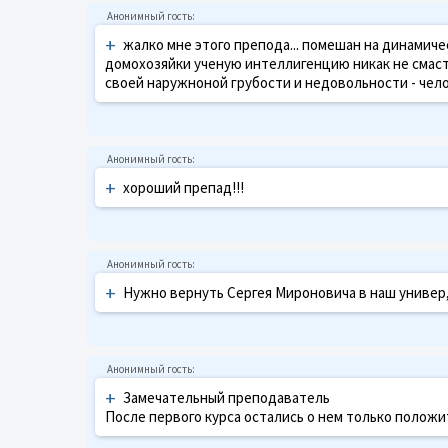
+
жалко мне этого препода... помешан на динамич
домохозяйки ученую интеллигенцию никак не смаст
своей наружноной грубости и недовольности - челов
+
хороший препад!!!
+
Нужно вернуть Сергея Мироновича в наш универ
+
Замечательный преподаватель
После первого курса остались о нем только полож