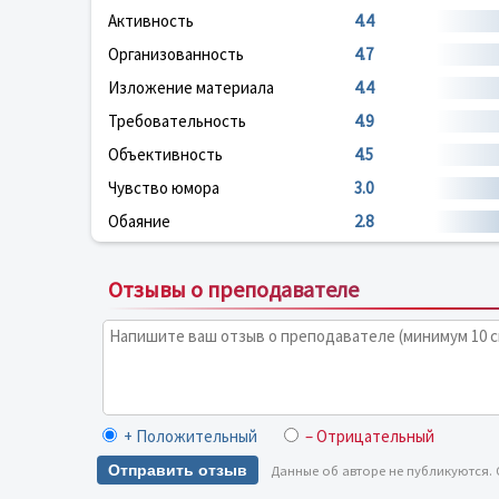
Активность
4.4
Организованность
4.7
Изложение материала
4.4
Требовательность
4.9
Объективность
4.5
Чувство юмора
3.0
Обаяние
2.8
Отзывы о преподавателе
+ Положительный
– Отрицательный
Отправить отзыв
Данные об авторе не публикуются.