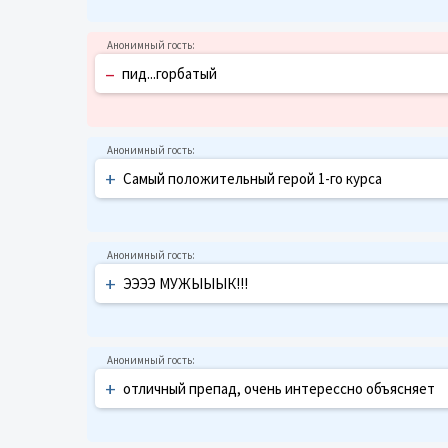
–
пид...горбатый
+
Самый положительный герой 1-го курса
+
ЭЭЭЭ МУЖЫЫЫК!!!
+
отличный препад, очень интерессно объясняет