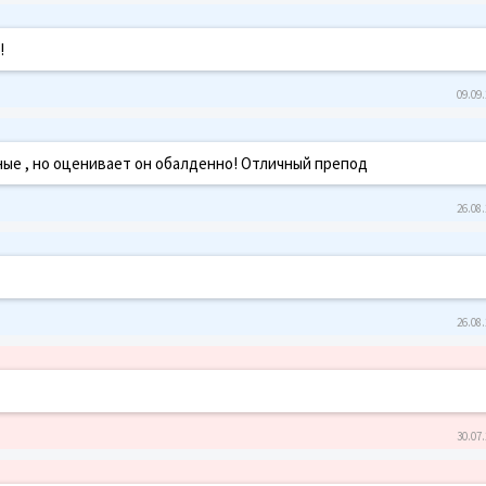
!
09.09.
ные , но оценивает он обалденно! Отличный препод
26.08.
26.08.
30.07.