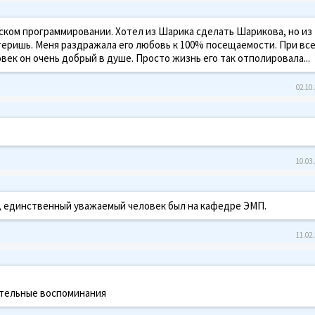
еском программировании. Хотел из Шарика сделать Шарикова, но из
еришь. Меня раздражала его любовь к 100% посещаемости. При вс
ек он очень добрый в душе. Просто жизнь его так отполировала...
02.10.
10.03.
, единственный уважаемый человек был на кафедре ЭМП.
11.02.
ительные воспоминания